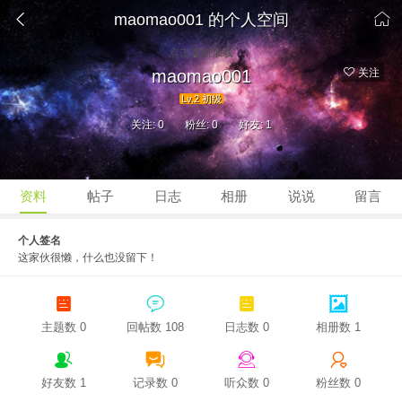


maomao001 的个人空间
点击重新加载
maomao001
关注
Lv.2 初级
关注: 0
粉丝: 0
好友: 1
资料
帖子
日志
相册
说说
留言
个人签名
这家伙很懒，什么也没留下！




主题数 0
回帖数 108
日志数 0
相册数 1




好友数 1
记录数 0
听众数 0
粉丝数 0