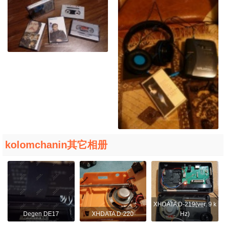
kolomchanin其它相册
XHDATA D-219(ver. 9 k
Degen DE17
XHDATA D-220
Hz)