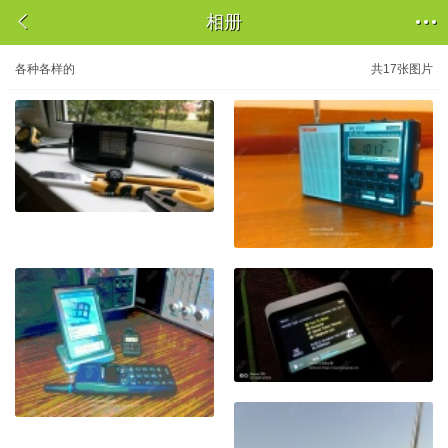


相册
各种各样的
共17张图片