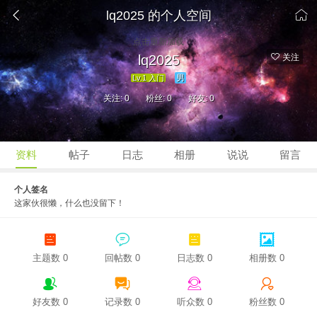


lq2025 的个人空间
点击重新加载
lq2025
关注
男
Lv.1 入门
关注: 0
粉丝: 0
好友: 0
资料
帖子
日志
相册
说说
留言
个人签名
这家伙很懒，什么也没留下！




主题数 0
回帖数 0
日志数 0
相册数 0




好友数 0
记录数 0
听众数 0
粉丝数 0