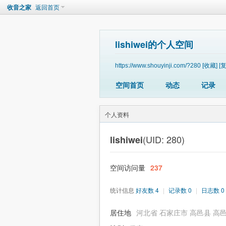
收音之家
返回首页
lishiwei的个人空间
https://www.shouyinji.com/?280
[收藏]
[
空间首页
动态
记录
个人资料
(UID: 280)
lishiwei
空间访问量
237
统计信息
好友数 4
|
记录数 0
|
日志数 0
居住地
河北省 石家庄市 高邑县 高