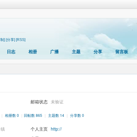
复制]
[分享]
[RSS]
日志
相册
广播
主题
分享
留言板
邮箱状态
未验证
|
相册数 0
|
回帖数 865
|
主题数 14
|
分享数 0
邑镇
个人主页
http://