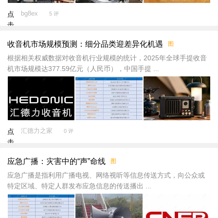
bg8ex
点
5 评
击
重
收音机市场规模预测：细分品类迎差异化机遇
图
新
加
根据相关权威数据对收音机行业规模的统计，2025年全球手提收音
载
机市场规模达377.59亿元（人民币），中国手提 ...
汇德力之家
点
0 评
击
重
应急广播：灾害中的“声”命线
图
新
加
应急广播是指利用广播电视、网络视听等信息传送方式，向公众或
载
特定区域、特定人群发布应急信息的传送播出 ...