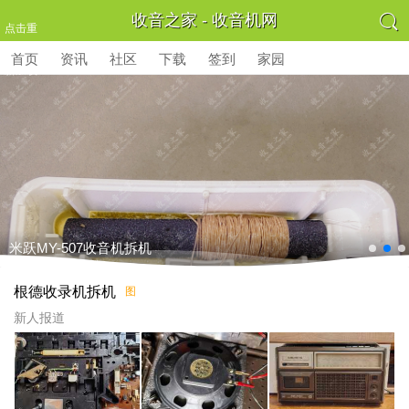

收音之家 - 收音机网
点击重
首页
资讯
社区
下载
签到
家园
新加载
米跃MY-507收音机拆机
根德收录机拆机
图
新人报道