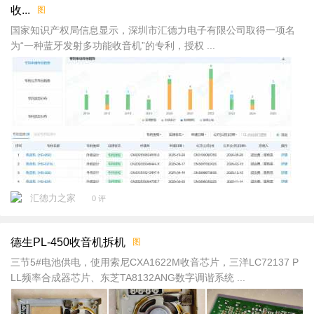
收...
图
国家知识产权局信息显示，深圳市汇德力电子有限公司取得一项名
为“一种蓝牙发射多功能收音机”的专利，授权 ...
汇德力之家
0 评
德生PL-450收音机拆机
图
三节5#电池供电，使用索尼CXA1622M收音芯片，三洋LC72137 P
LL频率合成器芯片‌、东芝TA8132ANG数字调谐系统 ...