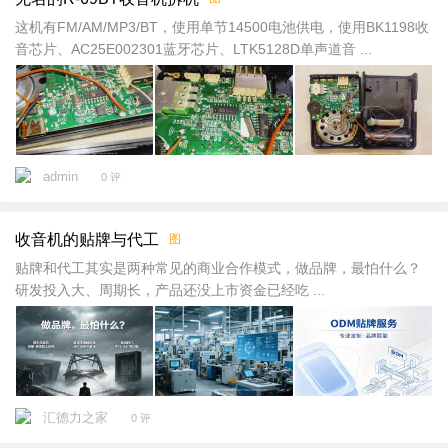
这机有FM/AM/MP3/BT，使用单节14500电池供电，使用BK1198收
音芯片、AC25E002301蓝牙芯片、LTK5128D单声道音 ...
admin
0 评
收音机的贴牌与代工
图
贴牌和代工其实是两种常见的商业合作模式，做品牌，最怕什么？
研发投入大、周期长，产品还没上市资金已经吃 ...
汇德力之家
0 评