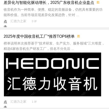
差异化与智能化驱动增长，2025广东收音机企业盘点
图
新
加
收音机作为一种简单、便携、稳定的音频设备，仍然具有重要的功
载
能和价值。当前市场呈现差异化发展趋势，针对 ...
汇德力之家
点
0 评
击
重
2025年度中国收音机工厂*推荐TOP6榜单
图
新
加
榜单说明本次推荐基于"技术研发、生产实力、服务领域"三大维度，
载
精选6家收音机生产研发工厂，排名不分先后 ...
汇德力之家
点
1 评
击