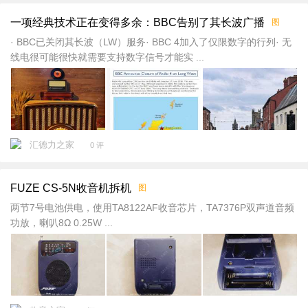
重
一项经典技术正在变得多余：BBC告别了其长波广播
图
新
加
· BBC已关闭其长波（LW）服务· BBC 4加入了仅限数字的行列· 无
载
线电很可能很快就需要支持数字信号才能实 ...
汇德力之家
0 评
FUZE CS-5N收音机拆机
图
两节7号电池供电，使用TA8122AF收音芯片，TA7376P双声道音频
功放，喇叭8Ω 0.25W ...