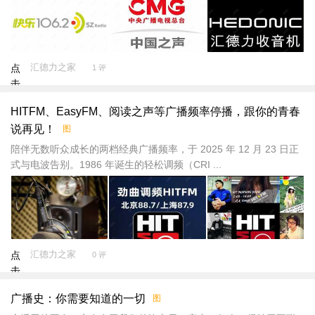
汇德力之家
点
1 评
击
重
HITFM、EasyFM、阅读之声等广播频率停播，跟你的青春
新
说再见！
图
加
载
陪伴无数听众成长的两档经典广播频率，于 2025 年 12 月 23 日正
式与电波告别。1986 年诞生的轻松调频（CRI ...
汇德力之家
点
0 评
击
重
广播史：你需要知道的一切
图
新