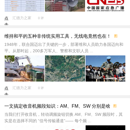
汇德力之家
点
0 评
击
重
维持和平的五种非传统实用工具，无线电竟然也在！
图
新
加
1948年，联合国迈出了关键的一步，部署维和人员助力各国迈向和
载
平。从那时起，200多万军人、警察和文职人员 ...
汇德力之家
点
0 评
击
重
一文搞定收音机频段知识：AM、FM、SW 分别是啥
图
新
加
当我们打开收音机，转动调频旋钮切换 AM、FM、SW 频段时，其
载
实是在选择不同的 “信号传输通道”—— 每个频 ...