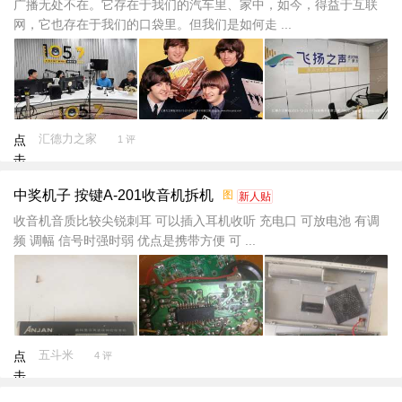
加
广播无处不在。它存在于我们的汽车里、家中，如今，得益于互联
载
网，它也存在于我们的口袋里。但我们是如何走 ...
汇德力之家
点
1 评
击
重
中奖机子 按键A-201收音机拆机
图
新人贴
新
加
收音机音质比较尖锐刺耳 可以插入耳机收听 充电口 可放电池 有调
载
频 调幅 信号时强时弱 优点是携带方便 可 ...
五斗米
点
4 评
击
重