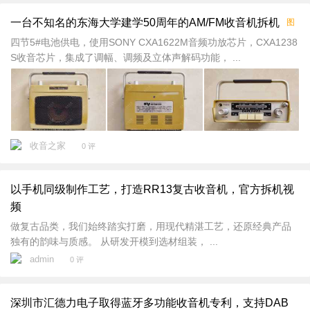
一台不知名的东海大学建学50周年的AM/FM收音机拆机
图
四节5#电池供电，使用SONY CXA1622M音频功放芯片，CXA1238
S收音芯片，集成了调幅、调频及立体声解码功能， ...
收音之家
0 评
以手机同级制作工艺，打造RR13复古收音机，官方拆机视
频
做复古品类，我们始终踏实打磨，用现代精湛工艺，还原经典产品
独有的韵味与质感。 从研发开模到选材组装， ...
admin
0 评
深圳市汇德力电子取得蓝牙多功能收音机专利，支持DAB