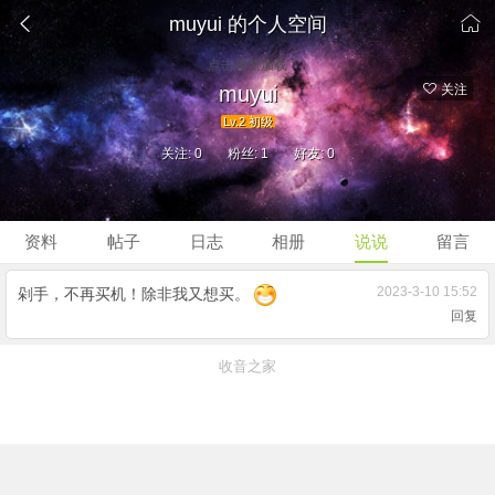


muyui 的个人空间
点击重新加载
muyui
关注
Lv.2 初级
关注: 0
粉丝: 1
好友: 0
资料
帖子
日志
相册
说说
留言
2023-3-10 15:52
剁手，不再买机！除非我又想买。
回复
收音之家