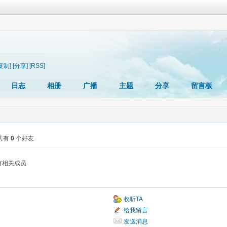
复制]
[分享]
[RSS]
日志
相册
广播
主题
分享
留言板
共有
0
个好友
有相关成员
收听TA
给我留言
发送消息