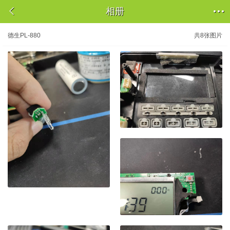


相册
德生PL-880
共8张图片