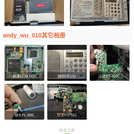
andy_wu_010其它相册
易通1039 D01
德劲DE101
山进DT-800C
德生PL-880
伯龙HS-501
收音之家