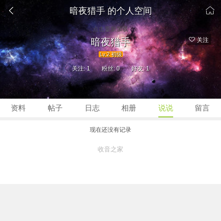


暗夜猎手 的个人空间
点击重新加载
暗夜猎手
关注
Lv.2 初级
关注: 1
粉丝: 0
好友: 1
资料
帖子
日志
相册
说说
留言
现在还没有记录
收音之家