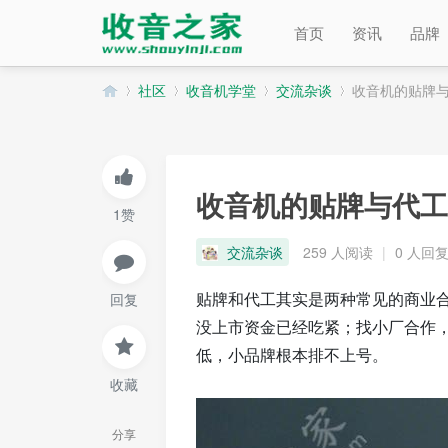
首页
资讯
品牌
社区
收音机学堂
交流杂谈
收音机的贴牌
收
»
›
›
›
收音机的贴牌与代工
1赞
交流杂谈
259 人阅读
|
0 人回
回复
贴牌和代工其实是两种常见的商业
没上市资金已经吃紧；找小厂合作
低，小品牌根本排不上号。
音
收藏
分享