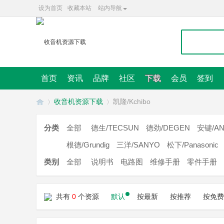
设为首页
收藏本站
站内导航
首页
资讯
品牌
社区
下载
会员
签到
收音机资源下载
凯隆/Kchibo
分类
全部
德生/TECSUN
德劲/DEGEN
安键/AN
收
根德/Grundig
三洋/SANYO
松下/Panasonic
»
»
类别
全部
说明书
电路图
维修手册
零件手册
共有
0
个资源
默认
按最新
按推荐
按免费