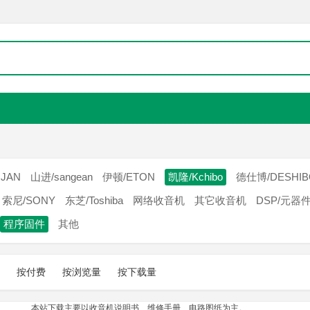
JAN
山进/sangean
伊顿/ETON
凯隆/Kchibo
德仕博/DESHIB
索尼/SONY
东芝/Toshiba
网络收音机
其它收音机
DSP/元器
程序固件
其他
按付费
按浏览量
按下载量
本站下载主要以收音机说明书、维修手册、电路图纸为主。