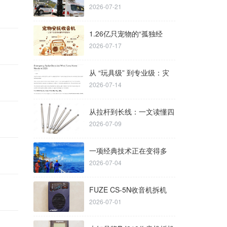
2026-07-21
的重要性（应急场
1.26亿只宠物的“孤独经
2026-07-17
济”：宠物安抚赛道
从 “玩具级” 到专业级：灾
2026-07-14
备收音机为何迎
从拉杆到长线：一文读懂四
2026-07-09
大广播波段的“最
一项经典技术正在变得多
2026-07-04
余：BBC告别了其长
FUZE CS-5N收音机拆机
2026-07-01