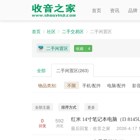
首页
资讯
品牌
首页
社区
二手交易区
二手闲置区
二手闲置区
收藏
|
4
»
›
›
全部
二手闲置区
(263)
物品类别:
不限
手机/配件
电脑/配件
影
全部主题
排序方式
更多
红米 14寸笔记本电脑（I3 8145
0
592
回复
浏览
最后回复：收音之家
2026-4-17 