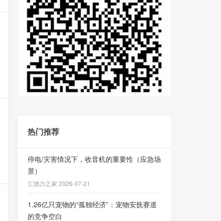
热门推荐
停电/灾害情况下，收音机的重要性（应急场
景）
汇德力之家 2026-07-21
1.26亿只宠物的“孤独经济”：宠物安抚赛道
的竞争空白