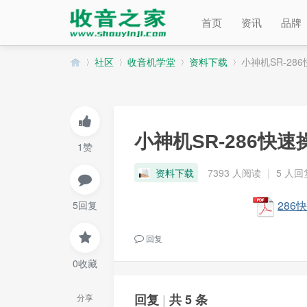
首页
资讯
品牌
社区
收音机学堂
资料下载
小神机SR-28
收
»
›
›
›
小神机SR-286快
1赞
资料下载
7393 人阅读
|
5 人回
286快
5回复
回复
音
0收藏
回复
|
共 5 条
分享