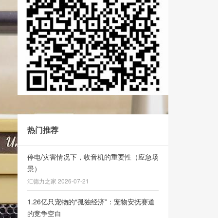
热门推荐
停电/灾害情况下，收音机的重要性（应急场
景）
汇德力之家 2026-07-21
1.26亿只宠物的“孤独经济”：宠物安抚赛道
的竞争空白