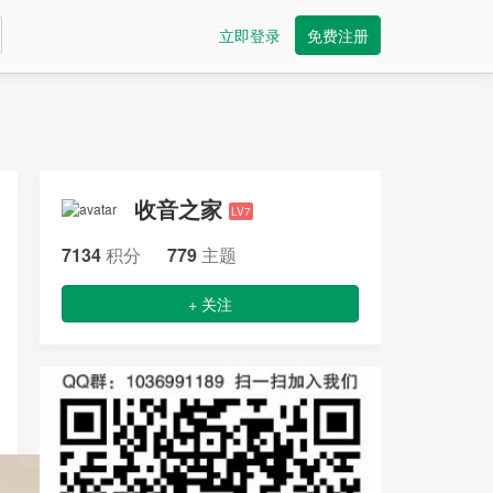
立即登录
免费注册
收音之家
LV7
7134
积分
779
主题
+ 关注