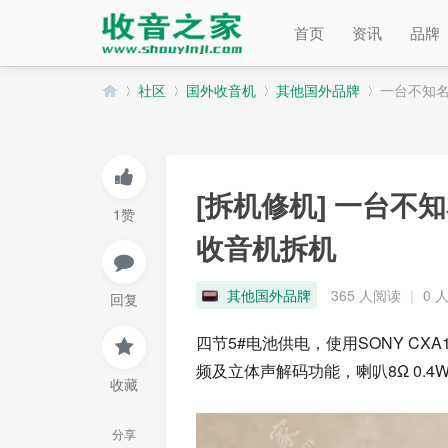
首页
资讯
品牌
社区
国外收音机
其他国外品牌
一台不知名
收
»
›
›
›
[拆机修机]
一台不知
1赞
收音机拆机
其他国外品牌
365 人阅读
|
0 
回复
四节5#电池供电，使用SONY CX
频及立体声解码功能，喇叭8Ω 0.4
音
收藏
分享