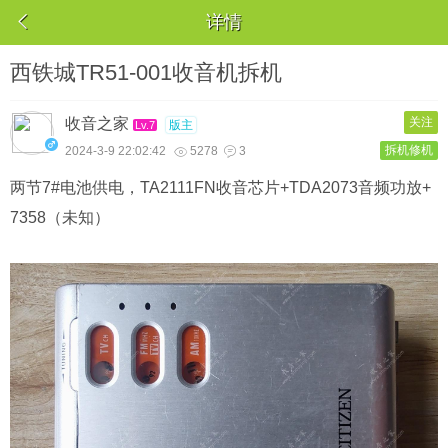

详情
西铁城TR51-001收音机拆机
收音之家
关注
版主
Lv.7
拆机修机
2024-3-9 22:02:42
5278
3


两节7#电池供电，TA2111FN收音芯片+TDA2073音频功放+
7358（未知）