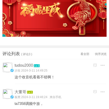
评论列表
看全部
倒序浏览
( 评论3 )
tudou2000

Lv.3
沙发
2024-3-11 14:49:25
这个收音机看着不错啊！
大董哥

Lv.1
板凳
2024-3-11 19:46:24 来自手机
ta7358调频中放，