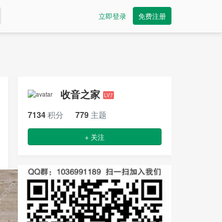
立即登录
免费注册
收音之家
LV7
7134
积分
779
主题
+ 关注