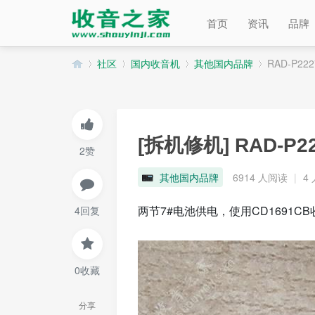
首页
资讯
品牌
社区
国内收音机
其他国内品牌
RAD-P2
收
»
›
›
›
[拆机修机]
RAD-P
2赞
其他国内品牌
6914 人阅读
|
4
两节7#电池供电，使用CD1691CB收
4回复
音
0收藏
分享