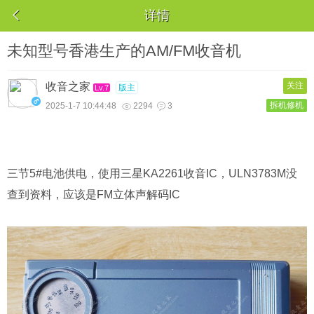

详情
未知型号香港生产的AM/FM收音机
收音之家
关注
版主
Lv.7
拆机修机
2025-1-7 10:44:48
2294
3


三节5#电池供电，使用三星KA2261收音IC，ULN3783M没
查到资料，应该是FM立体声解码IC