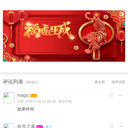
评论列表
看全部
倒序浏览
( 评论4 )
magic

Lv.2
沙发
2026-5-18 15:44:28 来自手机
效果咋样
收音之家

楼主
Lv.7