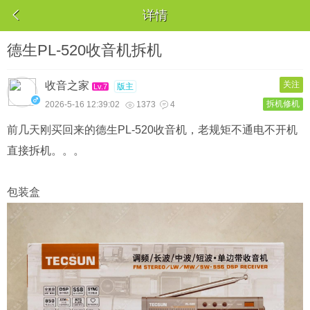

详情
德生PL-520收音机拆机
收音之家
关注
版主
Lv.7
拆机修机
2026-5-16 12:39:02
1373
4


前几天刚买回来的德生PL-520收音机，老规矩不通电不开机
直接拆机。。。
包装盒