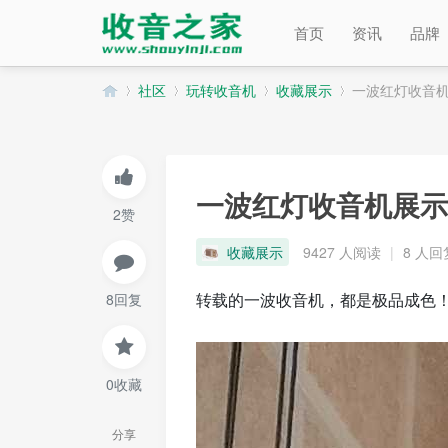
首页
资讯
品牌
社区
玩转收音机
收藏展示
一波红灯收音
收
»
›
›
›
一波红灯收音机展示
2赞
收藏展示
9427 人阅读
|
8 人回
转载的一波收音机，都是极品成色
8回复
音
0收藏
分享