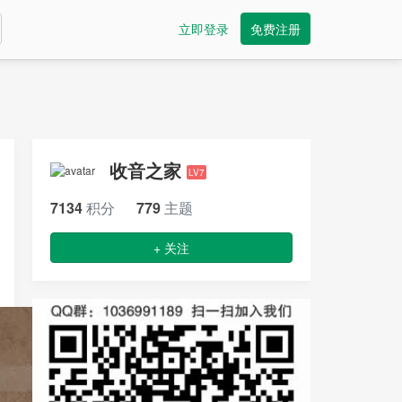
立即登录
免费注册
收音之家
LV7
7134
积分
779
主题
+ 关注