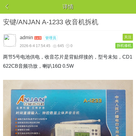

详情
安键/ANJAN A-1233 收音机拆机
admin
关注
管理员
Lv.9
拆机修机
2026-6-4 17:54:45
645
0


两节5号电池供电，收音芯片是背贴焊接的，型号未知，CD1
622CB音频功放，喇叭16Ω 0.5W