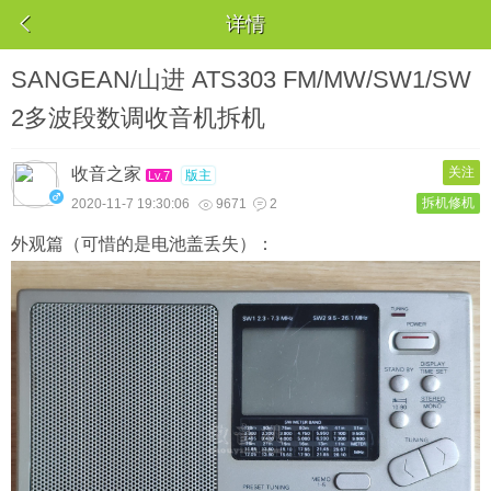

详情
SANGEAN/山进 ATS303 FM/MW/SW1/SW
2多波段数调收音机拆机
收音之家
关注
版主
Lv.7
拆机修机
2020-11-7 19:30:06
9671
2


外观篇（可惜的是电池盖丢失）：