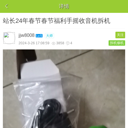

详情
站长24年春节春节福利手摇收音机拆机
jjw8008
关注
大师
Lv.5
拆机修机
2024-3-26 17:08:59
3858
4

