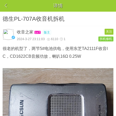

详情
德生PL-707A收音机拆机
收音之家
关注
版主
Lv.7
拆机修机
2024-3-27 23:11:03
6110
1


很老的机型了，两节5#电池供电，使用东芝TA2111F收音I
C，CD1622CB音频功放，喇叭16Ω 0.25W