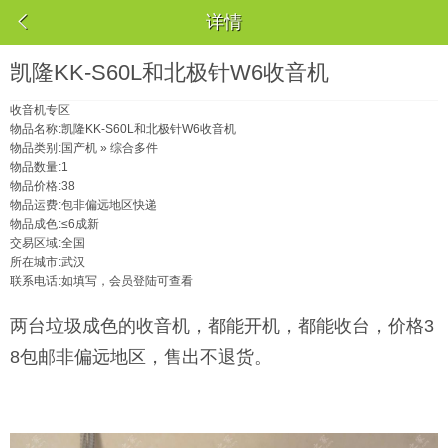

详情
凯隆KK-S60L和北极针W6收音机
收音机专区
物品名称:
凯隆KK-S60L和北极针W6收音机
物品类别:
国产机 » 综合多件
物品数量:
1
物品价格:
38
物品运费:
包非偏远地区快递
物品成色:
≤6成新
交易区域:
全国
所在城市:
武汉
联系电话:
如填写，会员登陆可查看
两台垃圾成色的收音机，都能开机，都能收台，价格3
8包邮非偏远地区，售出不退货。