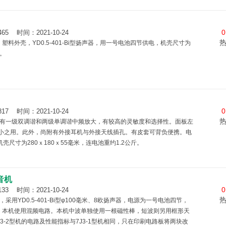
0
时间：2021-10-24
，塑料外壳，YD0.5-401-Bi型扬声器，用一号电池四节供电，机壳尺寸为
）。
0
时间：2021-10-24
具有一级双调谐和两级单调谐中频放大，有较高的灵敏度和选择性。面板左
小之用。此外，尚附有外接耳机与外接天线插孔。有皮套可背负便携。电
尺寸为280ｘ180ｘ55毫米，连电池重约1.2公斤。
收音机
0
时间：2021-10-24
用YD0.5-401-Bi型φ100毫米、8欧扬声器，电源为一号电池四节，
公斤。 本机使用混频电路。本机中波单独使用一根磁性棒，短波则另用框形天
3-2型机的电路及性能指标与7J3-1型机相同，只在印刷电路板将两块改