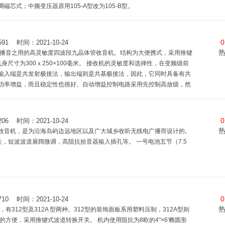
芯式；中频变压器原用105-A型改为105-B型。
0
时间：2021-10-24
台播音之用的高灵敏度四波段九晶体管收音机。结构为大便携式，采用推键
尺寸为300ｘ250×100毫米。 接收机的灵敏度和选择性，在变频级前
输入端是共发射极接法，输出端则是共基极接法，因此，它同时具备有共
功率增益，而且稳定性也很好。自动增益控制电路采用先控制高放级，然
较理想的效果。
0
时间：2021-10-24
收音机，是为沿海岛屿边远地区以及广大城乡收听无线电广播而设计的。
关，短波波道展阔微调，高阻抗拾音器输入插孔等。 一号电池五节（7.5
0
时间：2021-10-24
312型及312A 型两种。312型的装饰面板系用塑料压制，312A型则
方便，采用推键式波道转换开关。 机内使用阻抗为8欧的4"×6'椭圆形