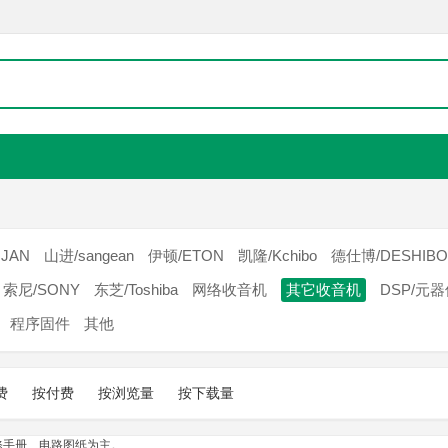
JAN
山进/sangean
伊顿/ETON
凯隆/Kchibo
德仕博/DESHIBO
索尼/SONY
东芝/Toshiba
网络收音机
其它收音机
DSP/元
程序固件
其他
费
按付费
按浏览量
按下载量
、电路图纸为主。