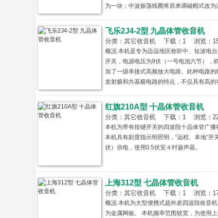
为一块；中波振荡线圈将原来调磁帽式改为调磁
飞乐2J4-2型 九晶体管收音机
分类：其它收音机 下载：1 浏览：1591 
概况 本机是专为边远地区收听中、短波电
开关，电源电压为9伏（一号电池六节），机身
加了一级串接式高频放大电路。此种电路的
发射极和共基极电路的特点，不仅具有高的
后再由高放级控制第一中放级的办法，有比
红旗210A型 十晶体管收音机
分类：其它收音机 下载：1 浏览：2206 
本机为带有按键开关的四波段十晶体管广播
本机具有刻度指示明照明，“远程、本地”开
伏）供电，使用0.5伏安４吋扬声器。
上海312型 七晶体管收音机
分类：其它收音机 下载：1 浏览：1710 
概况 本机为大型便携式超外差四波段收音机，有
为金属网板。 本机频率范围较宽，为使用上的