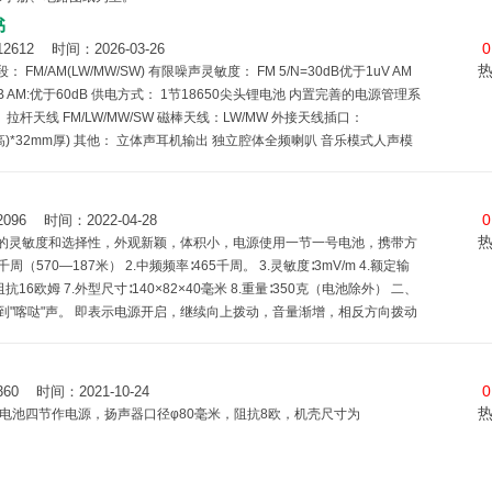
书
0
2 时间：2026-03-26
FM/AM(LW/MW/SW) 有限噪声灵敏度： FM 5/N=30dB优于1uV AM
0dB AM:优于60dB 供电方式： 1节18650尖头锂电池 内置完善的电源管理系
： 拉杆天线 FM/LW/MW/SW 磁棒天线：LW/MW 外接天线插口：
5mml高)*32mm厚) 其他： 立体声耳机输出 独立腔体全频喇叭 音乐模式人声模
可选ANT可选预置放大器
0
 时间：2022-04-28
的灵敏度和选择性，外观新颖，体积小，电源使用一节一号电池，携带方
千周（570—187米） 2.中频频率∶465千周。 3.灵敏度∶3mV/m 4.额定输
∶阻抗16欧姆 7.外型尺寸∶140×82×40毫米 8.重量∶350克（电池除外） 二、
听到"喀哒"声。 即表示电源开启，继续向上拨动，音量渐增，相反方向拨动
即表示电源关闭，此时在旋钮上红线露出。 2.右上侧旋钮为选择电台之
0
时间：2021-10-24
电池四节作电源，扬声器口径φ80毫米，阻抗8欧，机壳尺寸为