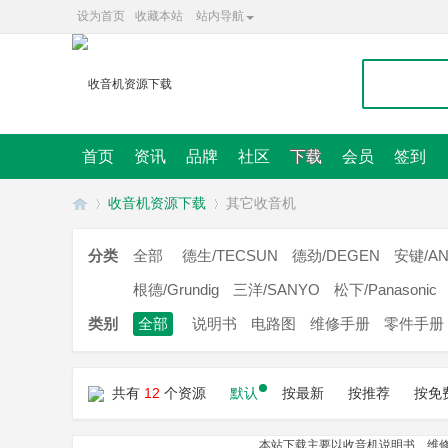
设为首页
收藏本站
站内导航
首页
资讯
品牌
社区
下载
会员
签到
收音机资源下载
其它收音机
分类
全部
德生/TECSUN
德劲/DEGEN
安键/AN
收
根德/Grundig
三洋/SANYO
松下/Panasonic
»
»
类别
全部
说明书
电路图
维修手册
零件手册
共有
12
个资源
默认
按最新
按推荐
按免
本站下载主要以收音机说明书、维修手册