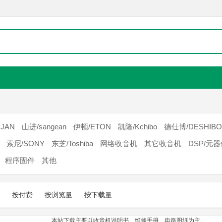
JAN
山进/sangean
伊顿/ETON
凯隆/Kchibo
德仕博/DESHIBO
索尼/SONY
东芝/Toshiba
网络收音机
其它收音机
DSP/元
程序固件
其他
按付费
按浏览量
按下载量
本站下载主要以收音机说明书、维修手册、电路图纸为主。