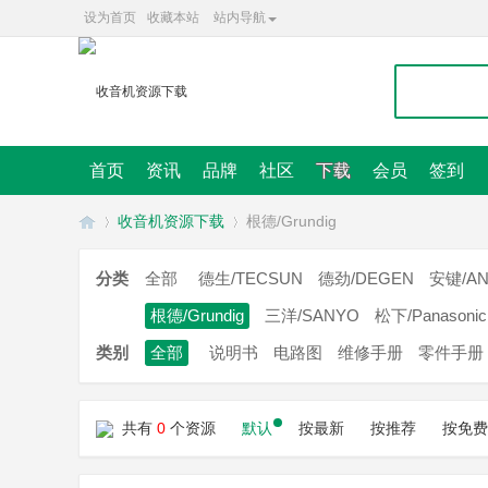
设为首页
收藏本站
站内导航
首页
资讯
品牌
社区
下载
会员
签到
收音机资源下载
根德/Grundig
分类
全部
德生/TECSUN
德劲/DEGEN
安键/AN
收
根德/Grundig
三洋/SANYO
松下/Panasonic
»
»
类别
全部
说明书
电路图
维修手册
零件手册
共有
0
个资源
默认
按最新
按推荐
按免费