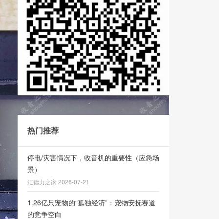
热门推荐
停电/灾害情况下，收音机的重要性（应急场
景）
汇德力之家 2026-07-21
1.26亿只宠物的“孤独经济”：宠物安抚赛道
的竞争空白