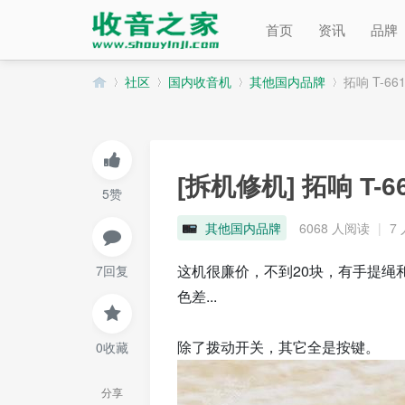
首页
资讯
品牌
社区
国内收音机
其他国内品牌
拓响 T-6
收
»
›
›
›
[拆机修机]
拓响 T-
5赞
其他国内品牌
6068 人阅读
|
7
这机很廉价，不到20块，有手提绳
7回复
色差...
音
除了拨动开关，其它全是按键。
0收藏
分享