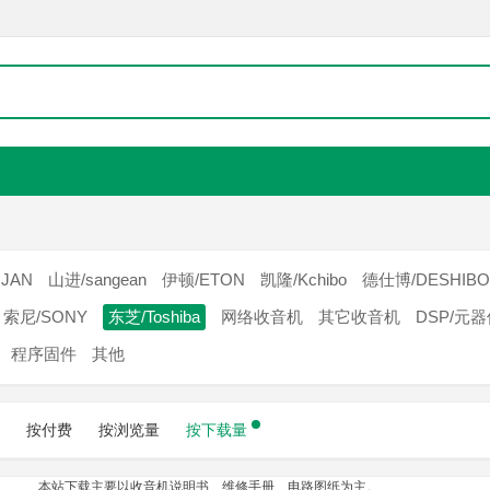
JAN
山进/sangean
伊顿/ETON
凯隆/Kchibo
德仕博/DESHIBO
索尼/SONY
东芝/Toshiba
网络收音机
其它收音机
DSP/元
程序固件
其他
按付费
按浏览量
按下载量
本站下载主要以收音机说明书、维修手册、电路图纸为主。