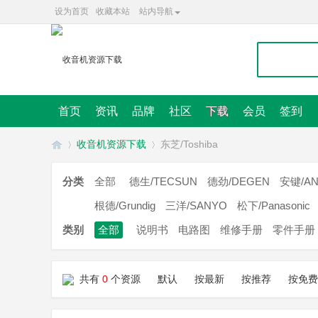
设为首页
收藏本站
站内导航
首页
资讯
品牌
社区
下载
会员
签到
收音机资源下载
东芝/Toshiba
分类
全部
德生/TECSUN
德劲/DEGEN
安键/AN
收
根德/Grundig
三洋/SANYO
松下/Panasonic
»
»
类别
全部
说明书
电路图
维修手册
零件手册
共有
0
个资源
默认
按最新
按推荐
按免费