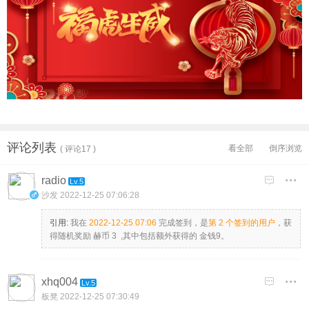
评论列表
看全部
倒序浏览
( 评论17 )
radio

Lv.5
沙发
2022-12-25 07:06:28
引用:
我在
2022-12-25 07:06
完成签到，是
第 2 个签到的用户
，获
得随机奖励 赫币 3 ,其中包括额外获得的 金钱9。
xhq004

Lv.5
板凳
2022-12-25 07:30:49