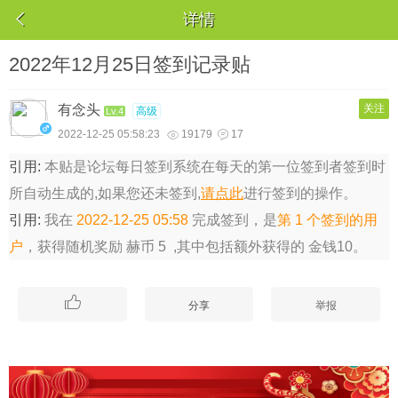

详情
2022年12月25日签到记录贴
有念头
关注
高级
Lv.4
2022-12-25 05:58:23
19179
17


引用:
本贴是论坛每日签到系统在每天的第一位签到者签到时
所自动生成的,如果您还未签到,
请点此
进行签到的操作。
引用:
我在
2022-12-25 05:58
完成签到，是
第 1 个签到的用
户
，获得随机奖励 赫币 5 ,其中包括额外获得的 金钱10。

分享
举报