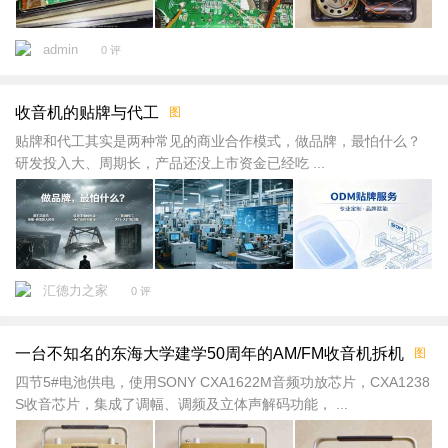
admin
0 评
收音机的贴牌与代工
图
贴牌和代工其实是两种常见的商业合作模式，做品牌，最怕什么？
研发投入大、周期长，产品还没上市资金已经吃 ...
汇德力之家
0 评
一台不知名的东海大学建学50周年的AM/FM收音机拆机
图
四节5#电池供电，使用SONY CXA1622M音频功放芯片，CXA1238
S收音芯片，集成了调幅、调频及立体声解码功能， ...