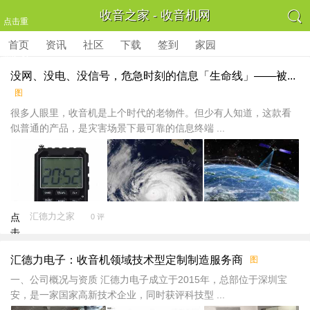

收音之家 - 收音机网
点击重
首页
资讯
社区
下载
签到
家园
新加载
没网、没电、没信号，危急时刻的信息「生命线」——被...
图
很多人眼里，收音机是上个时代的老物件。但少有人知道，这款看
似普通的产品，是灾害场景下最可靠的信息终端 ...
汇德力之家
点
0 评
击
重
汇德力电子：收音机领域技术型定制制造服务商
图
新
加
一、公司概况与资质 汇德力电子成立于2015年，总部位于深圳宝
载
安，是一家国家高新技术企业，同时获评科技型 ...