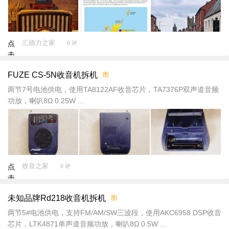
汇德力之家
点
0 评
击
重
FUZE CS-5N收音机拆机
图
新
加
两节7号电池供电，使用TA8122AF收音芯片，TA7376P双声道音频
载
功放，喇叭8Ω 0.25W ...
收音之家
点
0 评
击
重
未知品牌Rd218收音机拆机
图
新
加
两节5#电池供电，支持FM/AM/SW三波段，使用AKC6958 DSP收音
载
芯片，LTK4871单声道音频功放，喇叭8Ω 0.5W ...