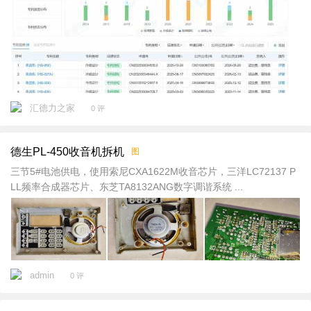
汇德力之家
0 评
德生PL-450收音机拆机
图
三节5#电池供电，使用索尼CXA1622M收音芯片，三洋LC72137 P
LL频率合成器芯片‌、东芝TA8132ANG数字调谐系统 ...
admin
0 评