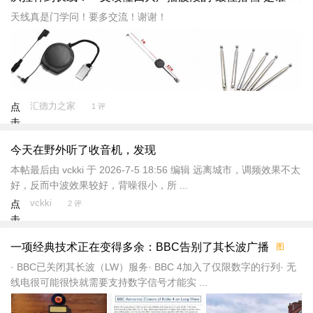
新
加
天线真是门学问！要多交流！谢谢！
载
汇德力之家
点
1 评
击
重
今天在野外听了收音机，发现
新
加
本帖最后由 vckki 于 2026-7-5 18:56 编辑 远离城市，调频效果不太
载
好，反而中波效果较好，背噪很小，所 ...
vckki
点
2 评
击
重
一项经典技术正在变得多余：BBC告别了其长波广播
图
新
加
· BBC已关闭其长波（LW）服务· BBC 4加入了仅限数字的行列· 无
载
线电很可能很快就需要支持数字信号才能实 ...