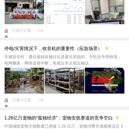
汇德力之家
点
0 评
击
重
停电/灾害情况下，收音机的重要性（应急场景）
图
新
加
灾难发生时，通信基础设施往往是最先受损的。手机信号塔倒塌，
载
电网瘫痪，网络连接中断，电视台失去观众触达 ...
汇德力之家
点
1 评
击
重
1.26亿只宠物的“孤独经济”：宠物安抚赛道的竞争空白
图
新
加
中国城镇宠物犬猫数量已突破 1.26 亿只，宠物消费市场规模迈过 3