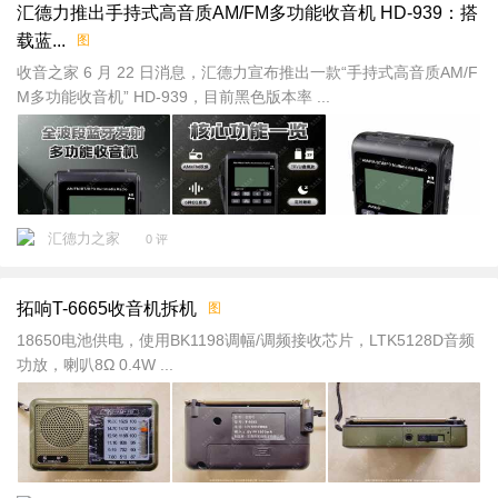
汇德力推出手持式高音质AM/FM多功能收音机 HD-939：搭
载蓝...
图
收音之家 6 月 22 日消息，汇德力宣布推出一款“手持式高音质AM/F
M多功能收音机” HD-939，目前黑色版本率 ...
汇德力之家
0 评
拓响T-6665收音机拆机
图
18650电池供电，使用BK1198调幅/调频接收芯片，LTK5128D音频
功放，喇叭8Ω 0.4W ...