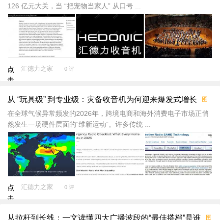
载
126 亿元大关，当 “把宠物当家人” 从口号 ...
汇德力之家
点
0 评
击
重
从 “玩具级” 到专业级：灾备收音机为何迎来爆发式增长
图
新
加
在全球气候异常频发的2026年，跨境电商和海外消费电子市场正悄
载
然发生一场硬件层面的“维新运动”。许多传统 ...
汇德力之家
点
0 评
击
重
从拉杆到长线：一文读懂四大广播波段的“最佳搭档”是谁
图