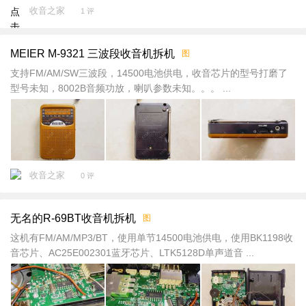
收音之家
点
1 评
击
重
MEIER M-9321 三波段收音机拆机
图
新
加
支持FM/AM/SW三波段，14500电池供电，收音芯片的型号打磨了
载
型号未知，8002B音频功放，喇叭参数未知。。。 ...
收音之家
0 评
无名的R-69BT收音机拆机
图
这机有FM/AM/MP3/BT，使用单节14500电池供电，使用BK1198收
音芯片、AC25E002301蓝牙芯片、LTK5128D单声道音 ...