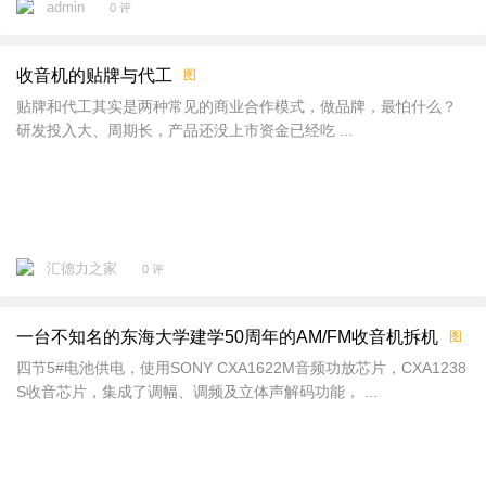
admin
0 评
收音机的贴牌与代工
图
贴牌和代工其实是两种常见的商业合作模式，做品牌，最怕什么？
研发投入大、周期长，产品还没上市资金已经吃 ...
汇德力之家
0 评
一台不知名的东海大学建学50周年的AM/FM收音机拆机
图
四节5#电池供电，使用SONY CXA1622M音频功放芯片，CXA1238
S收音芯片，集成了调幅、调频及立体声解码功能， ...