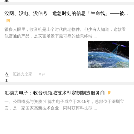
击
重
没网、没电、没信号，危急时刻的信息「生命线」——被...
新
图
加
载
很多人眼里，收音机是上个时代的老物件。但少有人知道，这款看
似普通的产品，是灾害场景下最可靠的信息终端 ...
汇德力之家
点
0 评
击
重
汇德力电子：收音机领域技术型定制制造服务商
图
新
加
一、公司概况与资质 汇德力电子成立于2015年，总部位于深圳宝
载
安，是一家国家高新技术企业，同时获评科技型 ...