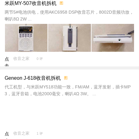
米跃MY-507收音机拆机
图
新
加
两节5#电池供电，使用AKC6958 DSP收音芯片，8002D音频功放，
载
喇叭8Ω 2W ...
收音之家
点
0 评
击
重
Geneon J-618收音机拆机
图
新
加
代工机型，与米跃MY518功能一致，FM/AM，蓝牙发射，插卡MP
载
3，蓝牙音箱，电池2000毫安，喇叭4Ω 3W。 ...
收音之家
点
1 评