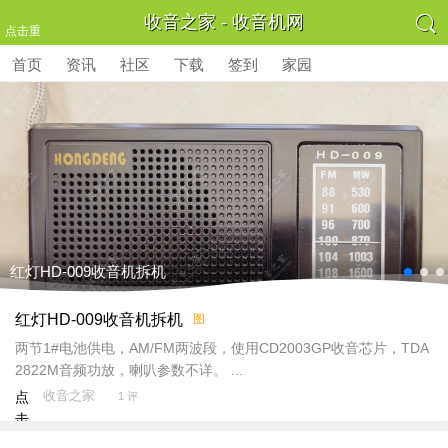

收音之家 - 收音机网
点击重
首页
资讯
社区
下载
签到
家园
新加载
红灯HD-009收音机拆机
红灯HD-009收音机拆机
图
两节1#电池供电，AM/FM两波段，使用CD2003GP收音芯片，TDA
2822M音频功放，喇叭参数不详。 ...
收音之家
点
1 评
击
重