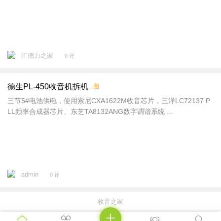
汇德力之家
0 评
德生PL-450收音机拆机
图
三节5#电池供电，使用索尼CXA1622M收音芯片，三洋LC72137 P
LL频率合成器芯片‌、东芝TA8132ANG数字调谐系统 ...
admin
0 评
收音之家




