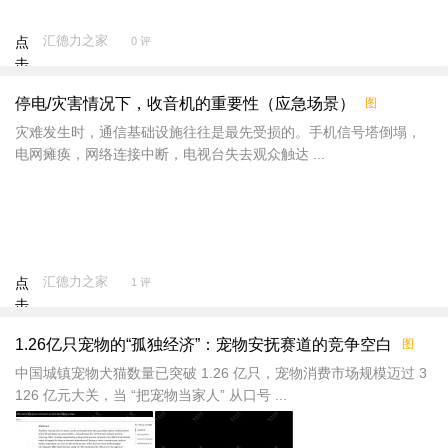
汇德力之家
点
0 评
击
重
停电/灾害情况下，收音机的重要性（应急场景）
图
新
加
灾难发生时，通信基础设施往往是最先受损的。手机信号塔倒塌，
载
电网瘫痪，网络连接中断，电视台失去观众触达 ...
汇德力之家
点
1 评
击
重
1.26亿只宠物的“孤独经济”：宠物安抚赛道的竞争空白
图
新
加
中国城镇宠物犬猫数量已突破 1.26 亿只，宠物消费市场规模迈过 3
载
126 亿元大关，当 “把宠物当家人” 从口号 ...