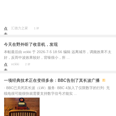
汇德力之家
点
1 评
击
重
今天在野外听了收音机，发现
新
加
本帖最后由 vckki 于 2026-7-5 18:56 编辑 远离城市，调频效果不太
载
好，反而中波效果较好，背噪很小，所 ...
vckki
点
2 评
击
重
一项经典技术正在变得多余：BBC告别了其长波广播
图
新
加
· BBC已关闭其长波（LW）服务· BBC 4加入了仅限数字的行列· 无
载
线电很可能很快就需要支持数字信号才能实 ...