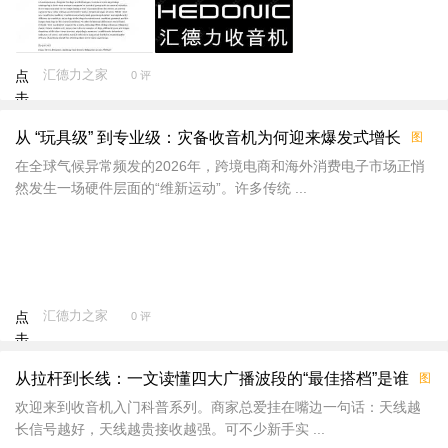
汇德力之家
点
0 评
击
重
从 “玩具级” 到专业级：灾备收音机为何迎来爆发式增长
图
新
加
在全球气候异常频发的2026年，跨境电商和海外消费电子市场正悄
载
然发生一场硬件层面的“维新运动”。许多传统 ...
汇德力之家
点
0 评
击
重
从拉杆到长线：一文读懂四大广播波段的“最佳搭档”是谁
图
新
加
欢迎来到收音机入门科普系列。商家总爱挂在嘴边一句话：天线越
载
长信号越好，天线越贵接收越强。可不少新手实 ...