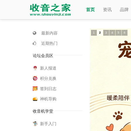
首页
资讯
品牌
最新内容
1
2
3
4
5
6
近期热门
论坛会员区
新人报道
积分兑换
签到日志
神机导购
收音机学堂
新手入门