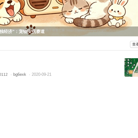
孤独经济”：宠物安抚赛道
查
·
bg6exk
·
2020-09-21
0112