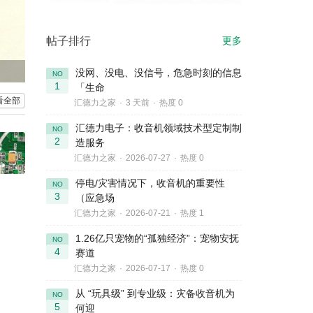
帖子排行
更多
没网、没电、没信号，危急时刻的信息
NO
1
「生命
看全部
汇德力之家
·
3 天前
·
热度 0
汇德力电子：收音机领域技术型定制制
NO
2
造服务
汇德力之家
·
2026-07-27
·
热度 0
停电/灾害情况下，收音机的重要性
NO
3
（应急场
汇德力之家
·
2026-07-21
·
热度 1
1.26亿只宠物的“孤独经济”：宠物安抚
NO
4
赛道
汇德力之家
·
2026-07-17
·
热度 0
从 “玩具级” 到专业级：灾备收音机为
NO
5
何迎