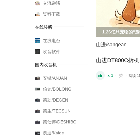
交流杂谈
资料下载
在线聆听
1.26亿只宠物的“
在线电台
山进/sangean
收音软件
山进DT800C拆机
国内收音机
x 1
·
赞
·
阅读 1
安键/ANJAN
伯龙/BOLONG
德劲/DEGEN
德生/TECSUN
德仕博/DESHIBO
凯迪/Kaide