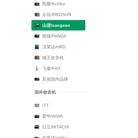
凯隆/Kchibo
乐信/IREDSUN
山进/sangean
熊猫/PANDA
汉荣达/HRD
猫王收音机
飞傲/FiiO
其他国内品牌
国外收音机
ITT
爱华/AIWA
日立/HITACHI
东芝/Toshiba